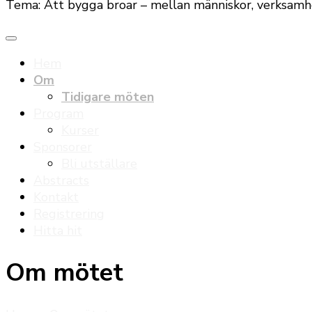
Tema: Att bygga broar – mellan människor, verksamh
Hem
Om
Tidigare möten
Program
Kurser
Sponsorer
Bli utställare
Abstracts
Kontakt
Registrering
Hitta hit
Om mötet