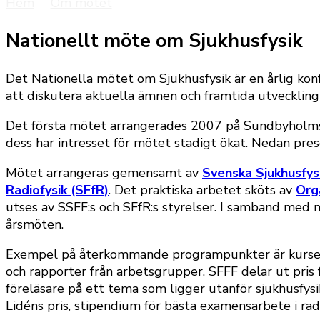
Hem
Om mötet
Nationellt möte om Sjukhusfysik
Det Nationella mötet om Sjukhusfysik är en årlig konf
att diskutera aktuella ämnen och framtida utveckling
Det första mötet arrangerades 2007 på Sundbyholms s
dess har intresset för mötet stadigt ökat. Nedan pres
Mötet arrangeras gemensamt av
Svenska Sjukhusfys
Radiofysik (SFfR)
. Det praktiska arbetet sköts av
Org
utses av SSFF:s och SFfR:s styrelser. I samband med 
årsmöten.
Exempel på återkommande programpunkter är kurser, 
och rapporter från arbetsgrupper. SFFF delar ut pris 
föreläsare på ett tema som ligger utanför sjukhusfys
Lidéns pris, stipendium för bästa examensarbete i radi