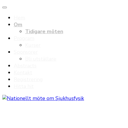
Hem
Om
Tidigare möten
Program
Kurser
Sponsorer
Bli utställare
Abstracts
Kontakt
Registrering
Hitta hit
Nationellt möte om Sjukhusfysik