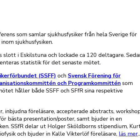
erens som samlar sjukhusfysiker från hela Sverige för
 inom sjukhusfysiken.
lott i Eskilstuna och lockade ca 120 deltagare. Seda
enteras statistik för det senaste mötet.
ikerförbundet (SSFF)
och
Svensk Förening för
anisationskommittén och Programkommittén
som
mötet håller både SSFF och SFfR sina respektive
inbjudna föreläsare, accepterade abstracts, worksho
för bästa presentation/poster, samt bjuder in en
iken. SSfR delar ut Holger Sköldborns stipendium, Kur
ofysik och bjuder in Kalle Vikterlöf föreläsare,
läs mer